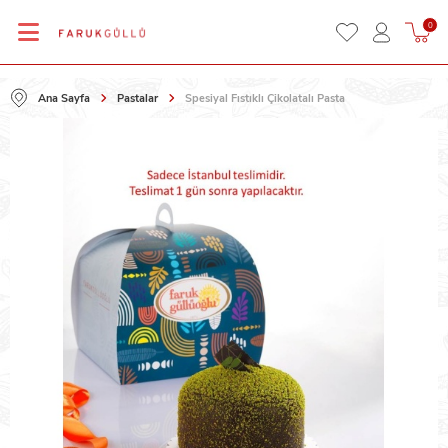
0
Ana Sayfa
Pastalar
Spesiyal Fıstıklı Çikolatalı Pasta