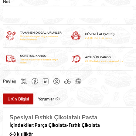
Not
TAMAMEN DOĞAL ÜRÜNLER
GÜVENLİ ALIŞVERİŞ
Ürünlerimizde yeri, doğal malzeme
256 Bit SSL & 3D Secure
kullanılmaktadır
ÜCRETSİZ KARGO
AYNI GÜN KARGO
Tüm siparişlerinizde ücretsiz kargo
20:00’a kadar yapılan alışverişlerde
imkanı
Ürün Bilgisi
Yorumlar
(0)
Spesiyal Fıstıklı Çikolatalı Pasta
İçindekiler:Parça Çikolata-Fıstık Çikolata
6-8 kişiliktir