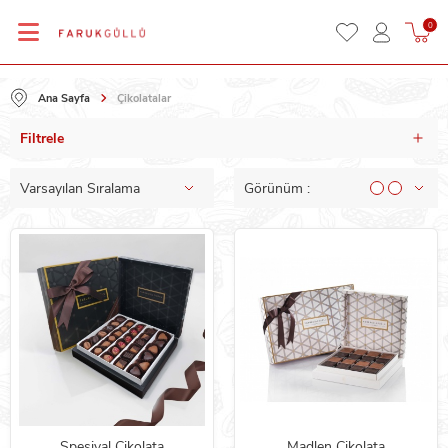
0
Ana Sayfa
Çikolatalar
Filtrele
Spesiyal Çikolata
Madlen Çikolata