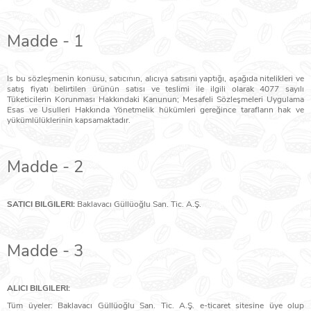
Madde - 1
Is bu sözleşmenin konusu, satıcının, alıcıya satısını yaptığı, aşağıda nitelikleri ve
satış fiyatı belirtilen ürünün satısı ve teslimi ile ilgili olarak 4077 sayılı
Tüketicilerin Korunması Hakkındaki Kanunun; Mesafeli Sözleşmeleri Uygulama
Esas ve Usulleri Hakkında Yönetmelik hükümleri gereğince tarafların hak ve
yükümlülüklerinin kapsamaktadır.
Madde - 2
SATICI BILGILERI:
Baklavacı Güllüoğlu San. Tic. A.Ş.
Madde - 3
ALICI BILGILERI:
Tüm üyeler: Baklavacı Güllüoğlu San. Tic. A.Ş. e-ticaret sitesine üye olup