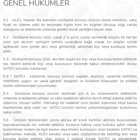
GENEL HÜKÜMLER
5.1 - ALICI, Madde 4te belirtilen sözleşme konusu ürünün temel nitelikleri, satış
fiyatı ve ödeme sekli ile teslimata ilişkin tüm ön bilgileri okuyup bilgi sahibi
olduğunu ve elektronik ortamda gerekli teyidi verdiğini beyan eder.
5.2 - Sözleşme konusu ürün, yasal 2 iş günü süreyi asmamak koşulu ile her bir
ürün için alicinin yerleşim yerinin uzaklığına bağlı olarak ön bilgiler içinde
açıklanan süre içinde alici veya gösterdiği adresteki kişi veya kuruluşa teslim
edilir.
5.3 - Sözleşme konusu ürün, alıcıdan başka bir kişi veya kuruluşa teslim edilecek
ise, teslim edilecek kişi veya kurulusun teslimatı kabul etmemesinden dolayı
SATICI sorumlu tutulamaz.
5.4 " SATICI , sözlesme konusu ürünün saglam, eksiksiz, sipariste belirtilen
niteliklere uygun ve varsa garanti belgeleri ve kullanim kilavuzlari ile birlikte
teslim edilmesinden sorumludur.
5.5 - Sözlesme konusu ürünün teslimati için is bu sözlesmenin elektronik
ortamda onaylanmis olmasi ve satis bedelinin alicinin tercih ettigi ödeme sekli ile
ödenmis olmasi sarttir. Herhangi bir nedenle ürün bedeli ödenmez veya banka
kayitlarinda iptal edilir ise, SATICI ürünün teslimi yükümlülügünden kurtulmus
kabul edilir.
5.6 - Ürünün tesliminden sonra aliciya ait kredi kartinin alicinin kusurundan
kaynaklanmayan bir sekilde yetkisiz kisilerce haksiz veya hukuka aykiri olarak
kullanilmasi nedeni ile ilgili banka veya finans kurulusun ürün bedelini SATICI ya
ödememesi halinde, ALICI kendisi veya satis sözlesmesinde belirttigi kisi veya
kuruma teslim edilmis olan ürünü 3 isgünü içinde SATICI ya göndermek