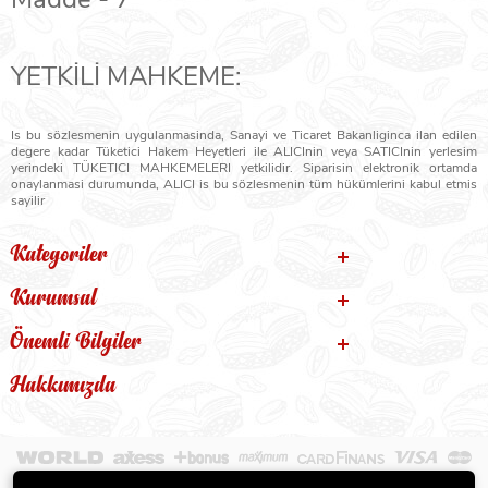
YETKİLİ MAHKEME:
Is bu sözlesmenin uygulanmasinda, Sanayi ve Ticaret Bakanliginca ilan edilen
degere kadar Tüketici Hakem Heyetleri ile ALICInin veya SATICInin yerlesim
yerindeki TÜKETICI MAHKEMELERI yetkilidir. Siparisin elektronik ortamda
onaylanmasi durumunda, ALICI is bu sözlesmenin tüm hükümlerini kabul etmis
sayilir
Kategoriler
Kurumsal
Önemli Bilgiler
Hakkımızda