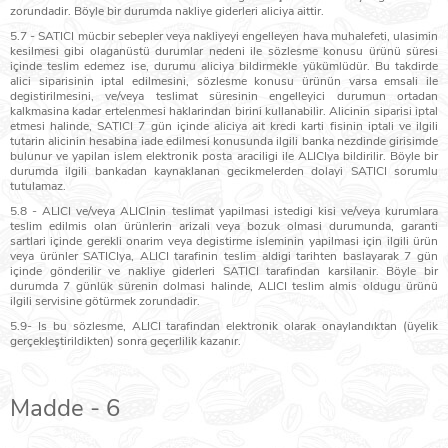
zorundadir. Böyle bir durumda nakliye giderleri aliciya aittir.
5.7 - SATICI mücbir sebepler veya nakliyeyi engelleyen hava muhalefeti, ulasimin
kesilmesi gibi olaganüstü durumlar nedeni ile sözlesme konusu ürünü süresi
içinde teslim edemez ise, durumu aliciya bildirmekle yükümlüdür. Bu takdirde
alici siparisinin iptal edilmesini, sözlesme konusu ürünün varsa emsali ile
degistirilmesini, ve/veya teslimat süresinin engelleyici durumun ortadan
kalkmasina kadar ertelenmesi haklarindan birini kullanabilir. Alicinin siparisi iptal
etmesi halinde, SATICI 7 gün içinde aliciya ait kredi karti fisinin iptali ve ilgili
tutarin alicinin hesabina iade edilmesi konusunda ilgili banka nezdinde girisimde
bulunur ve yapilan islem elektronik posta araciligi ile ALICIya bildirilir. Böyle bir
durumda ilgili bankadan kaynaklanan gecikmelerden dolayi SATICI sorumlu
tutulamaz.
5.8 - ALICI ve/veya ALICInin teslimat yapilmasi istedigi kisi ve/veya kurumlara
teslim edilmis olan ürünlerin arizali veya bozuk olmasi durumunda, garanti
sartlari içinde gerekli onarim veya degistirme isleminin yapilmasi için ilgili ürün
veya ürünler SATICIya, ALICI tarafinin teslim aldigi tarihten baslayarak 7 gün
içinde gönderilir ve nakliye giderleri SATICI tarafindan karsilanir. Böyle bir
durumda 7 günlük sürenin dolmasi halinde, ALICI teslim almis oldugu ürünü
ilgili servisine götürmek zorundadir.
5.9- Is bu sözlesme, ALICI tarafindan elektronik olarak onaylandıktan (üyelik
gerçekleştirildikten) sonra geçerlilik kazanır.
Madde - 6