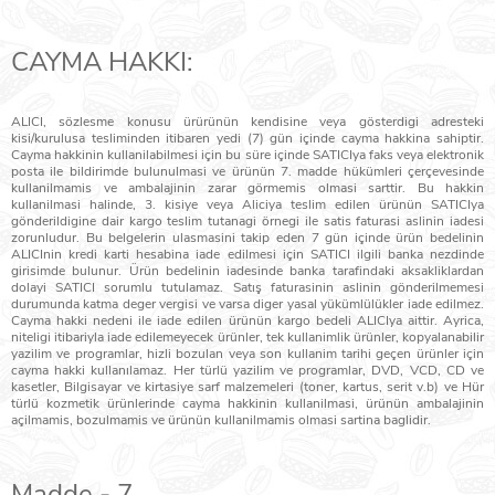
CAYMA HAKKI:
ALICI, sözlesme konusu ürürünün kendisine veya gösterdigi adresteki
kisi/kurulusa tesliminden itibaren yedi (7) gün içinde cayma hakkina sahiptir.
Cayma hakkinin kullanilabilmesi için bu süre içinde SATICIya faks veya elektronik
posta ile bildirimde bulunulmasi ve ürünün 7. madde hükümleri çerçevesinde
kullanilmamis ve ambalajinin zarar görmemis olmasi sarttir. Bu hakkin
kullanilmasi halinde, 3. kisiye veya Aliciya teslim edilen ürünün SATICIya
gönderildigine dair kargo teslim tutanagi örnegi ile satis faturasi aslinin iadesi
zorunludur. Bu belgelerin ulasmasini takip eden 7 gün içinde ürün bedelinin
ALICInin kredi karti hesabina iade edilmesi için SATICI ilgili banka nezdinde
girisimde bulunur. Ürün bedelinin iadesinde banka tarafindaki aksakliklardan
dolayi SATICI sorumlu tutulamaz. Satış faturasinin aslinin gönderilmemesi
durumunda katma deger vergisi ve varsa diger yasal yükümlülükler iade edilmez.
Cayma hakki nedeni ile iade edilen ürünün kargo bedeli ALICIya aittir. Ayrica,
niteligi itibariyla iade edilemeyecek ürünler, tek kullanimlik ürünler, kopyalanabilir
yazilim ve programlar, hizli bozulan veya son kullanim tarihi geçen ürünler için
cayma hakki kullanılamaz. Her türlü yazilim ve programlar, DVD, VCD, CD ve
kasetler, Bilgisayar ve kirtasiye sarf malzemeleri (toner, kartus, serit v.b) ve Hür
türlü kozmetik ürünlerinde cayma hakkinin kullanilmasi, ürünün ambalajinin
açilmamis, bozulmamis ve ürünün kullanilmamis olmasi sartina baglidir.
Madde - 7