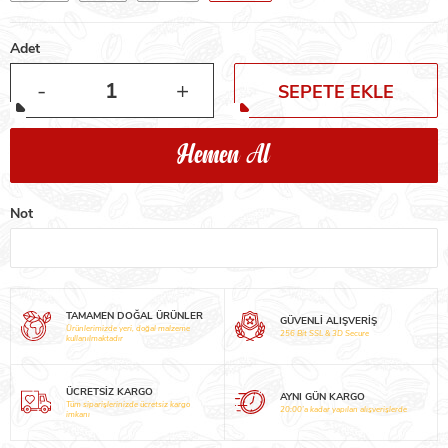
Adet
-
+
SEPETE EKLE
Hemen Al
Not
TAMAMEN DOĞAL ÜRÜNLER
GÜVENLİ ALIŞVERİŞ
Ürünlerimizde yeri, doğal malzeme
256 Bit SSL & 3D Secure
kullanılmaktadır
ÜCRETSİZ KARGO
AYNI GÜN KARGO
Tüm siparişlerinizde ücretsiz kargo
20:00’a kadar yapılan alışverişlerde
imkanı