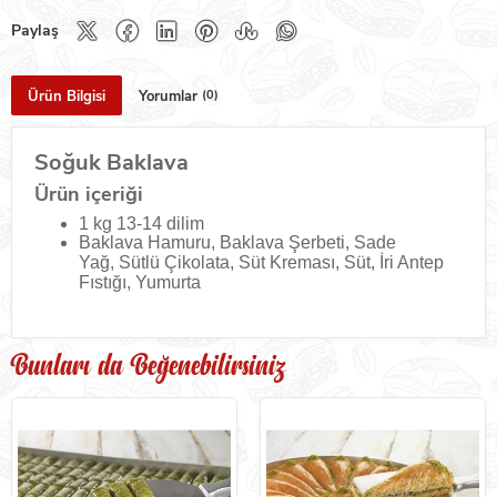
Ürün Bilgisi
Yorumlar
(0)
Soğuk Baklava
Ürün içeriği
1 kg 13-14 dilim
Baklava Hamuru, Baklava Şerbeti,
Sade
Yağ,
Sütlü Çikolata,
Süt Kreması,
Süt,
İri Antep
Fıstığı, Yumurta
Bunları da Beğenebilirsiniz