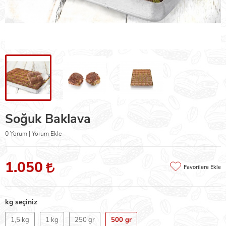
Soğuk Baklava
0 Yorum | Yorum Ekle
1.050
Favorilere Ekle
kg seçiniz
1,5 kg
1 kg
250 gr
500 gr