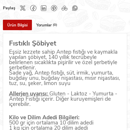
Ürün Bilgisi
Yorumlar
(0)
Fıstıklı Şöbiyet
Eşsiz lezzete sahip Antep fıstığı ve kaymakla
yapılan şöbiyet, 140 yıllık tecrübeyle
belirlenen sıcaklıkta pişirilir ve özel şerbetiyle
şerbetlenir.
Sade yağ, Antep fıstığı, süt, irmik, yumurta,
buğday unu, buğday nişastası, mısır nişastası,
tuz, su, şeker, limon suyu
Allerjen uyarısı:
Gluten - Laktoz - Yumurta -
Antep Fıstığı içerir. Diğer kuruyemişleri de
içerebilir.
Kilo ve Dilim Adedi Bilgileri:
500 gr için ortalama 10 dilim adedi
1 kg için ortalama 20 dilim adedi