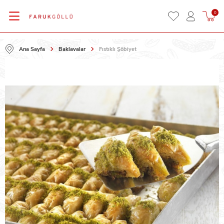
0
Ana Sayfa
Baklavalar
Fıstıklı Şöbiyet