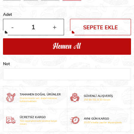
Adet
-
+
SEPETE EKLE
Hemen Al
Not
TAMAMEN DOĞAL ÜRÜNLER
GÜVENLİ ALIŞVERİŞ
Ürünlerimizde yeri, doğal malzeme
256 Bit SSL & 3D Secure
kullanılmaktadır
ÜCRETSİZ KARGO
AYNI GÜN KARGO
Tüm siparişlerinizde ücretsiz kargo
20:00’a kadar yapılan alışverişlerde
imkanı